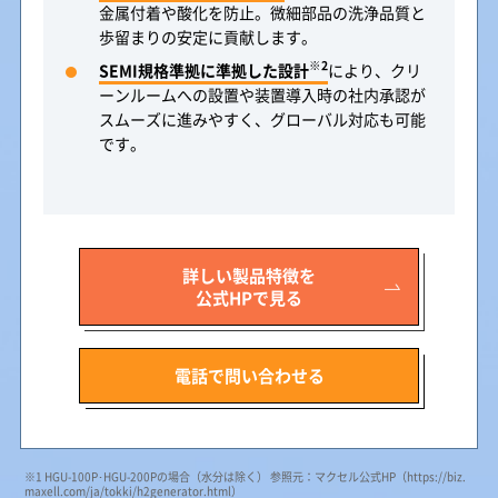
金属付着や酸化を防止。微細部品の洗浄品質と
歩留まりの安定に貢献します。
※2
SEMI規格準拠に準拠した設計
により、クリ
ーンルームへの設置や装置導入時の社内承認が
スムーズに進みやすく、グローバル対応も可能
です。
詳しい製品特徴を
公式HPで見る
電話で問い合わせる
※1 HGU-100P･HGU-200Pの場合（水分は除く） 参照元：マクセル公式HP
（https://biz.
maxell.com/ja/tokki/h2generator.html）