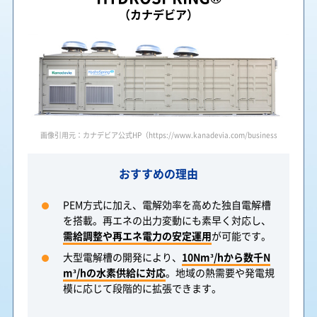
（カナデビア）
画像引用元：カナデビア公式HP（https://www.kanadevia.com/business/field/electroly
おすすめの理由
PEM方式に加え、電解効率を高めた独自電解槽
を搭載。再エネの出力変動にも素早く対応し、
需給調整や再エネ電力の安定運用
が可能です。
大型電解槽の開発により、
10Nm³/hから数千N
m³/hの水素供給に対応
。地域の熱需要や発電規
模に応じて段階的に拡張できます。