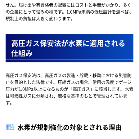
せん。届け出や有資格者の配置にはコストと手間がかかり、多く
1.0MPa未満で何が変わるか──届け出・資格者の
の企業にとって悩みの種です。1.0MPa未満の低圧設計を選べば、
負担差
規制上の負担は大きく変わります。
1.0MPa以上で求められる主な義務
1.0MPa未満になると省略できる手続き
高圧ガス保安法が水素に適用される
低圧設計の水素発生装置を選ぶ合理的な理由
仕組み
導入時のコスト・運用面での優位性
まとめ
高圧ガス保安法は、高圧ガスの製造・貯蔵・移動における災害防
止を目的とした法律です。圧縮ガスの場合、常用の温度でゲージ
圧力が1.0MPa以上になるものが「高圧ガス」に該当します。水素
は可燃性ガスに分類され、厳格な基準のもとで管理されていま
す。
水素が規制強化の対象とされる理由