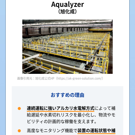
Aqualyzer
（旭化成）
画像引用元：旭化成公式HP（https://ak-green-solution.com/）
おすすめの理由
連続運転に強いアルカリ水電解方式
によって補
給遅延や水素切れリスクを最小化し、物流やモ
ビリティの計画的な稼働を支えます。
高度なモニタリング機能で
装置の運転状態や補