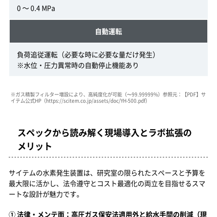
0 ～ 0.4 MPa
自動運転
負荷追従運転（必要な時に必要な量だけ発生）
※水位・圧力異常時の自動停止機能あり
※ガス精製フィルター増設により、高純度化が可能（〜99.99999%）参照元：【PDF】サ
イテム公式HP
（https://scitem.co.jp/assets/doc/YH-500.pdf）
スペックから読み解く現場導入とラボ拡張の
メリット
サイテムの水素発生装置は、研究室の限られたスペースと予算を
最大限に活かし、法令遵守とコスト最適化の両立を目指せるスマ
ートな設計が魅力です。
① 法律・メンテ面：高圧ガス保安法適用外と給水手間の削減（現