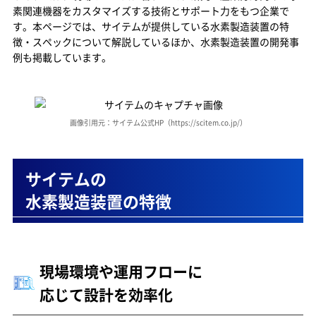
納入後の運用安定化を重視したサポート体制
素関連機器をカスタマイズする技術とサポート力をもつ企業で
す。本ページでは、サイテムが提供している水素製造装置の特
サイテムの水素製造装置
徴・スペックについて解説しているほか、水素製造装置の開発事
例も掲載しています。
Hydrogen gas generator YH-500（標準機）
サイテムの水素製造装置の事例
再生可能エネルギーを用いた地産地消モデルを確
画像引用元：サイテム公式HP（https://scitem.co.jp/）
立
サイテムの水素製造装置がおすすめな企業は？
サイテムの
サイテムの基礎情報
水素製造装置の特徴
現場環境や運用フローに
応じて設計を効率化