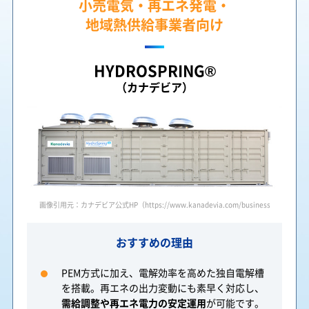
小売電気・再エネ発電・
地域熱供給事業者向け
HYDROSPRING®
（カナデビア）
画像引用元：カナデビア公式HP（https://www.kanadevia.com/business/field/electroly
おすすめの理由
PEM方式に加え、電解効率を高めた独自電解槽
を搭載。再エネの出力変動にも素早く対応し、
需給調整や再エネ電力の安定運用
が可能です。