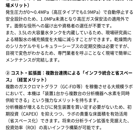
場メリット）
発生圧力が0〜0.4MPa（高圧タイプでも0.9MPa）で自動停止する
安全設計のため、1.0MPa未満となり高圧ガス保安法の適用外で
す。面倒な役所への届け出や資格者の選任が不要です。
また、3.5Lの大容量水タンクを内蔵しているため、現場研究員に
よる精製水の補充頻度を大幅に減らすことができます。乾燥筒内
のシリカゲルやモレキュラーシーブスの定期交換は必要ですが、
目視で変色がわかるため、専門業者を呼ぶことなく現場で簡単に
メンテナンスが完結します。
② コスト・拡張面：複数台連携による「インフラ統合と省スペー
ス」（経営メリット）
複数のガスクロマトグラフ（GC-FID等）を稼働させる大規模ラボ
において、本機は「装置1台から複数台の分析機器へ水素を同時
供給できる」という強力なメリットを持ちます。
分析機器が増えるたびに発生装置を買い足す必要がないため、初
期投資（CAPEX）を抑えつつ、ラボの貴重な床面積を有効活用
（省スペース化）できます。将来の分析ライン拡張を見据えた、
投資効率（ROI）の高いインフラ構築が可能です。